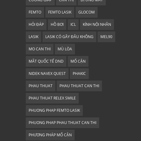
FEMTO
FEMTO LASIK
GLOCOM
HỎI ĐÁP
HỒ BƠI
ICL
KÍNH NỘI NHÃN
LASIK
LASIK CÓ GÂY ĐÂU KHÔNG
MEL90
MO CAN THI
MÙ LÒA
MẮT QUỐC TẾ DND
MỔ CẬN
NIDEK NAVEX QUEST
PHAKIC
PHAU THUAT
PHAU THUAT CAN THI
PHAU THUAT RELEX SMILE
PHUONG PHAP FEMTO LASIK
PHUONG PHAP PHAU THUAT CAN THI
PHƯƠNG PHÁP MỔ CẬN