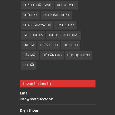
PHẪU THUẬT LASIK
RELEX SMILE
RUỒI BAY
SAU PHAU THUAT
SHININGDAYS2018
SMILES DAY
TAT KHUC XA
TRUOC PHAU THUAT
TRẺ EM
TRẺ SƠ SINH
ĐEO KÍNH
ĐÁY MẮT
ĐỘ CẬN CAO
ĐỤC DỊCH KÍNH
ƯU ĐÃI
Thông tin liên hệ
Email
info@matquocte.vn
Điện thoại