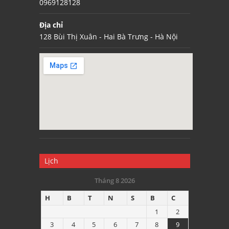
0969128128
Địa chỉ
128 Bùi Thị Xuân - Hai Bà Trưng - Hà Nội
Lịch
Tháng 8 2026
H
B
T
N
S
B
C
1
2
3
4
5
6
7
8
9