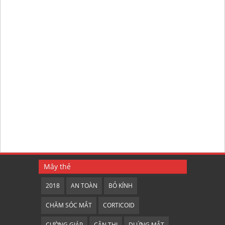
Mây thẻ
2018
AN TOÀN
BỎ KÍNH
CHĂM SÓC MẮT
CORTICOID
CƯỜNG GIÁP
CẬN THỊ
DỊ ỨNG MẮT